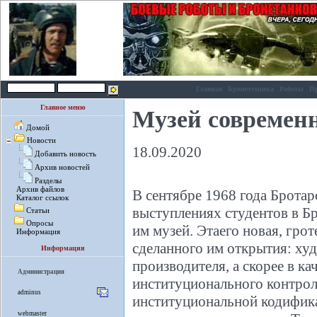
Главная
Бронетехника
Роботы
П
Главное меню
Музей современн
Домой
Новости
18.09.2020
Добавить новость
Архив новостей
Разделы
Архив файлов
В сентябре 1968 года Бротар
Каталог ссылок
выступлениях студентов в Б
Статьи
Опросы
им музей. Этаего новая, гро
Информация
сделанного им открытия: худ
Информация
производителя, а скорее в к
Администрация
институционального контрол
adminus
институциональной кодифик
webmaster