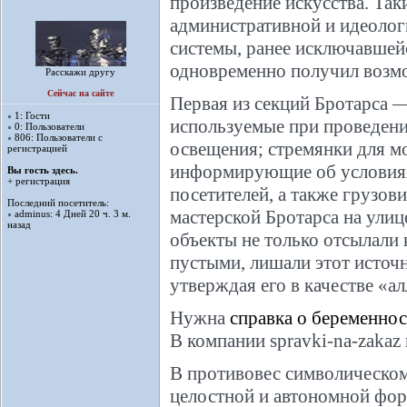
произведение искусства. Так
административной и идеологи
системы, ранее исключавшейс
одновременно получил возмо
Расскажи другу
Сейчас на сайте
Первая из секций Бротарса 
1: Гости
используемые при проведени
0: Пользователи
806: Пользователи с
освещения; стремянки для м
регистрацией
информирующие об условиях 
Вы гость здесь.
+ регистрация
посетителей, а также грузов
Последний посетитель:
мастерской Бротарса на улице
adminus
: 4 Дней 20 ч. 3 м.
назад
объекты не только отсылали 
пустыми, лишали этот источн
утверждая его в качестве «а
Нужна
справка о беременно
В компании spravki-na-zakaz
В противовес символическом
целостной и автономной фо