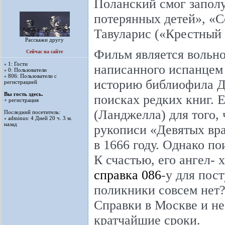
Поланский смог запол
потерянных детей», «С
Тавуларис («Крестный 
Расскажи другу
Фильм является вольн
Сейчас на сайте
1: Гости
написанного испанцем 
0: Пользователи
806: Пользователи с
историю библиофила Ди
регистрацией
Вы гость здесь.
поисках редких книг. 
+ регистрация
(Ланджелла) для того,
Последний посетитель:
adminus
: 4 Дней 20 ч. 3 м.
назад
рукописи «Девятых вра
в 1666 году. Однако п
К счастью, его ангел- 
справка 086
-у для пос
поликники совсем нет?
Справки в Москве и н
кратчайшие сроки.