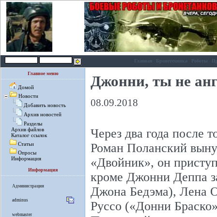
Главная
Бронетехника
Роботы
П
Главное меню
Джонни, ты не ан
Домой
Новости
08.09.2018
Добавить новость
Архив новостей
Разделы
Через два года после т
Архив файлов
Каталог ссылок
Роман Поланский выну
Статьи
Опросы
«Двойник», он приступ
Информация
Информация
кроме Джонни Деппа з
Администрация
Джона Бедэма), Лена 
adminus
Руссо («Донни Браско»
webmaster