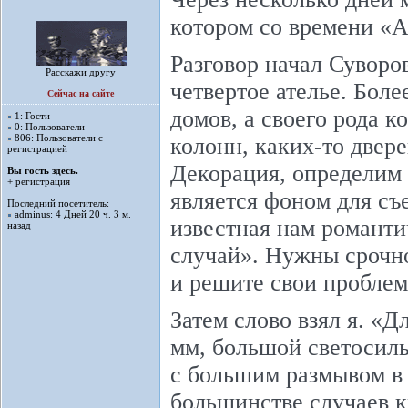
котором со времени «А
Разговор начал Суворо
Расскажи другу
четвертое ателье. Боле
Сейчас на сайте
домов, а своего рода к
1: Гости
0: Пользователи
806: Пользователи с
колонн, каких-то дверей
регистрацией
Декорация, определим 
Вы гость здесь.
+ регистрация
является фоном для съ
Последний посетитель:
adminus
: 4 Дней 20 ч. 3 м.
известная нам романти
назад
случай». Нужны срочн
и решите свои проблем
Затем слово взял я. «
мм, большой светосилы
с большим размывом в 
большинстве случаев к