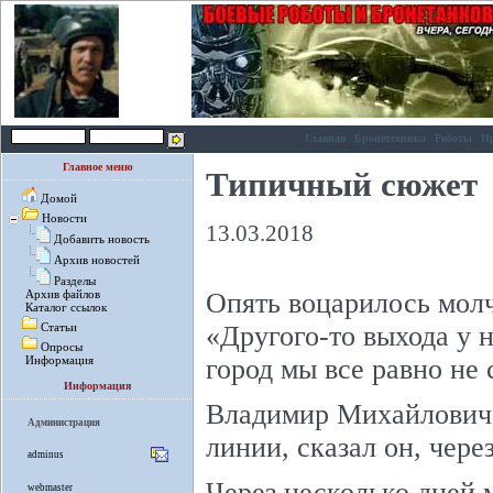
Главная
Бронетехника
Роботы
П
Главное меню
Типичный сюжет
Домой
Новости
13.03.2018
Добавить новость
Архив новостей
Разделы
Опять воцарилось молч
Архив файлов
Каталог ссылок
«Другого-то выхода у н
Статьи
Опросы
город мы все равно не
Информация
Информация
Владимир Михайлович 
Администрация
линии, сказал он, чере
adminus
Через несколько дней 
webmaster