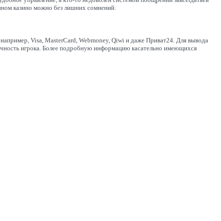
анном казино можно без лишних сомнений.
например, Visa, MasterCard, Webmoney, Qiwi и даже Приват24. Для вывода
личность игрока. Более подробную информацию касательно имеющихся