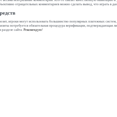
объективно отрицательных комментариев можно сделать вывод, что играть в д
редств
озит, игроки могут использовать большинство популярных платежных систем, 
визиты потребуется обязательная процедура верификации, подтверждающая 
 разделе сайта.
Рекомендую
!